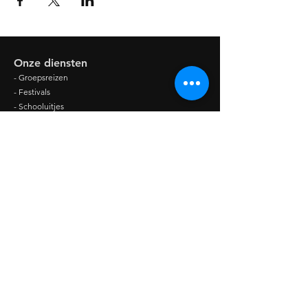
Onze diensten
- Groepsreizen
- Festivals
- Schooluitjes
- Bedrijfsuitjes
Openingstijden
Ma - Vr: 08:00 - 19:00 uur
Zaterdag & zondag gesloten
Contactinformatie
Mr. van Coothstraat 47
6651 ZG Druten
Tel:
0487-514240
E-Mail:
info@croonentravel.nl