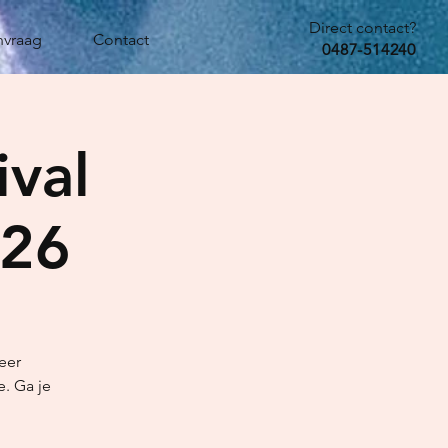
Direct contact?
nvraag
Contact
0487-514240
ival
026
weer
e. Ga je