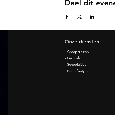
Deel dit eve
Onze diensten
- Groepsreizen
- Festivals
- Schooluitjes
- Bedrijfsuitjes