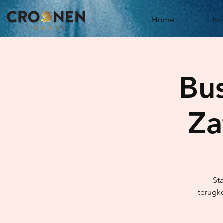
Home
Int
Bus
Za
Sta
terugke