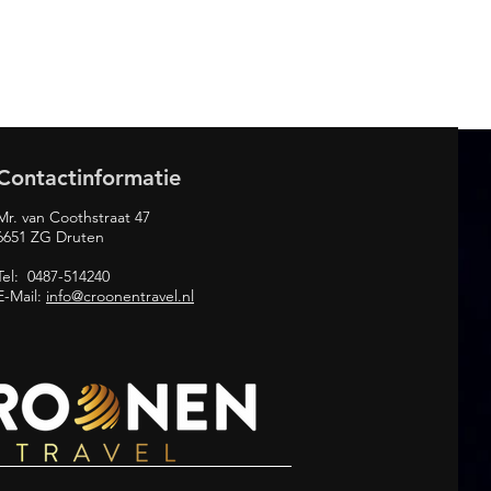
Contactinformatie
Mr. van Coothstraat 47
6651 ZG Druten
Tel: 0487-514240
E-Mail:
info@croonentravel.nl