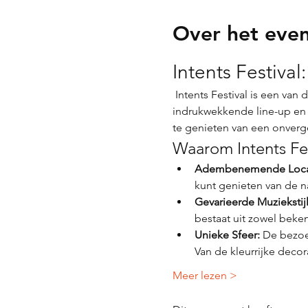
Over het eve
Intents Festival
 Intents Festival is een van de meest spraakmakende festivals in Nederland, bekend om zijn unieke sfeer, 
indrukwekkende line-up en d
te genieten van een onverge
Waarom Intents Fes
Adembenemende Loca
kunt genieten van de na
Gevarieerde Muziekstij
bestaat uit zowel beke
Unieke Sfeer:
 De bezoe
Van de kleurrijke decor
Meer lezen >