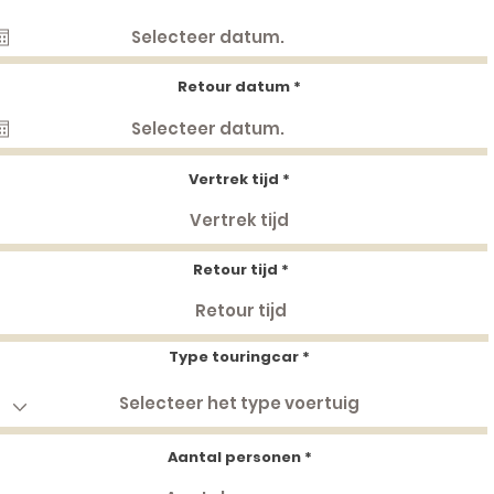
e
q
u
i
r
e
r
Retour datum
*
d
e
q
u
i
r
e
Vertrek tijd
d
Retour tijd
Type touringcar
Aantal personen