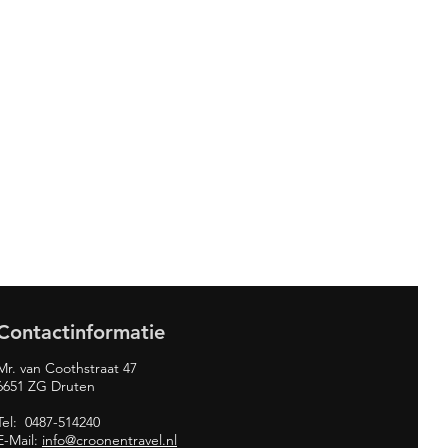
Contactinformatie
Mr. van Coothstraat 47
6651 ZG Druten
Tel: 0487-514240
E-Mail:
info@croonentravel.nl