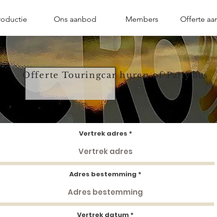
roductie
Ons aanbod
Members
Offerte aa
Offerte Touringcar huren of
Party bus
Vertrek adres
Adres bestemming
r
Vertrek datum
*