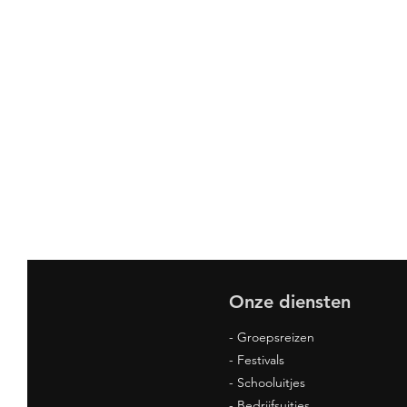
Onze diensten
- Groepsreizen
- Festivals
- Schooluitjes
- Bedrijfsuitjes